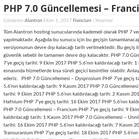
PHP 7.0 Güncellemesi – Fran
Gönderen
Alantron
Ekim 1, 2017
Francium
|
Yorumlar
Tüm Alantron hosting sunucularında kademeli olarak PHP 7 ve
yapılmaktadır. Aşağıda bu sunucu için bu geçişin tamamlanacağ
versiyonunun devre dışı kalacağı tarih verilmektedir. Bu geçiş 
güvenlik sebebi ile tamamen devre dışı kalacaktır. PHP 7.0 G
7’ye geçiş tarihi: 9 Ekim 2017 PHP 5.6’nın kaldırılacağı tarih
esnasında hizmetlerde kısa süreli geçici kesintiler olabilir. Anla
ederiz. PHP 7.0 Güncellemesi – Dysprosium PHP 7’ye geçiş t
5.6’nın kaldırılacağı tarih: 9 Kasım 2017 PHP 7.0 Güncellemes
tarihi: 9 Ekim 2017 PHP 5.6’nın kaldırılacağı tarih: 2 Kasım 
Hafnium PHP 7’ye geçiş tarihi: 16 Ekim 2017 PHP 5.6’nın kaldı
PHP 7.0 Güncellemesi – Francium PHP 7’ye geçiş tarihi: 9 Ek
kaldırılacağı tarih: 1 Kasım 2017 PHP 7.0 Güncellemesi – Unn
tarihi: 16 Ekim 2017 PHP 5.6’nın kaldırılacağı tarih: 7 Kasım
Transuranium PHP 7’ye geçiş tarihi: 18 Ekim 2017 PHP 5.6’nın k