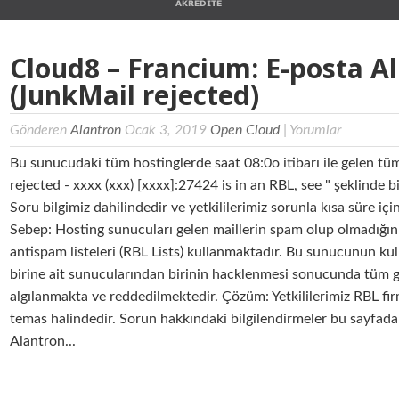
Cloud8 – Francium: E-posta A
(JunkMail rejected)
Gönderen
Alantron
Ocak 3, 2019
Open Cloud
|
Yorumlar
Bu sunucudaki tüm hostinglerde saat 08:0o itibarı ile gelen tü
rejected - xxxx (xxx) [xxxx]:27424 is in an RBL, see " şeklinde 
Soru bilgimiz dahilindedir ve yetkililerimiz sorunla kısa süre içi
Sebep: Hosting sunucuları gelen maillerin spam olup olmadığını
antispam listeleri (RBL Lists) kullanmaktadır. Bu sunucunun ku
birine ait sunucularından birinin hacklenmesi sonucunda tüm g
algılanmakta ve reddedilmektedir. Çözüm: Yetkililerimiz RBL fir
temas halindedir. Sorun hakkındaki bilgilendirmeler bu sayfada
Alantron...